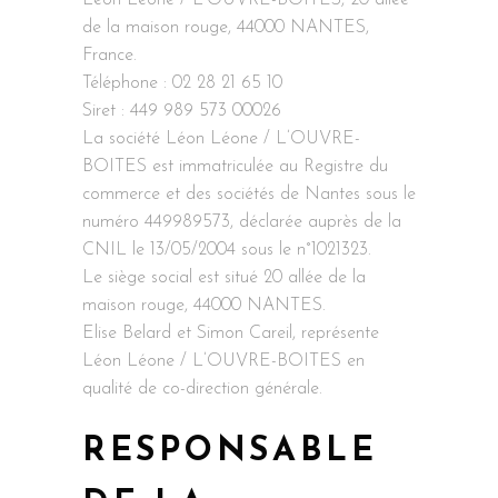
Léon Léone / L’OUVRE-BOITES, 20 allée
de la maison rouge, 44000 NANTES,
France.
Téléphone : 02 28 21 65 10
Siret : 449 989 573 00026
La société Léon Léone / L’OUVRE-
BOITES est immatriculée au Registre du
commerce et des sociétés de Nantes sous le
numéro 449989573, déclarée auprès de la
CNIL le 13/05/2004 sous le n°1021323.
Le siège social est situé 20 allée de la
maison rouge, 44000 NANTES.
Elise Belard et Simon Careil, représente
Léon Léone / L’OUVRE-BOITES en
qualité de co-direction générale.
RESPONSABLE