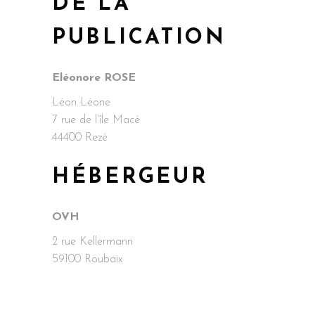
DE LA
PUBLICATION
Eléonore ROSE
Léon Léone
7 rue de l’île Macé
44400 Rezé
HÉBERGEUR
OVH
2 rue Kellermann
59100 Roubaix