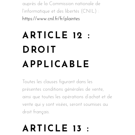
auprès de la Commission nationale de
l’informatique et des libertés (CNIL) :
https://www.cnil.fr/fr/plaintes
ARTICLE 12 :
DROIT
APPLICABLE
Toutes les clauses figurant dans les
présentes conditions générales de vente,
ainsi que toutes les opérations d’achat et de
vente qui y sont visées, seront soumises au
droit français.
ARTICLE 13 :