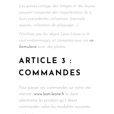
Les pièces vintage des lampes et des bijoux
peuvent comporter des imperfections du à
leurs précédentes utilisations (exemple :
rayures, coloration de plaquage …)
N’utilisez pas les objets Léon Léone si ils
sont endommagés, et contactez-nous via
ce
formulaire
avec des photos.
ARTICLE 3 :
COMMANDES
Pour passer ses commandes sur notre site
internet
www.leon-leone.fr
le client
sélectionne les produits qu´il désire
commander, selon les modalités suivantes :