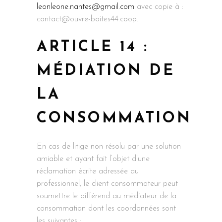
leonleone.nantes@gmail.com
avec copie à :
contact@ouvre-boites44.coop.
ARTICLE 14 :
MÉDIATION DE
LA
CONSOMMATION
En cas de litige non résolu par une solution
amiable et ayant fait l’objet d’une
réclamation écrite adressée au
professionnel, le client consommateur peut
soumettre le différend au médiateur de la
consommation dont les coordonnées sont
les suivantes :