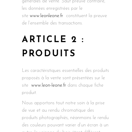
générales de vente. Sauf preuve contraire,
les données enregistrées par le
site
www.leonleone.fr
constituent la preuve
de l’ensemble des transactions.
ARTICLE 2 :
PRODUITS
Les caractéristiques essentielles des produits
proposés à la vente sont présentées sur le
site
www.leon-leone.fr
dans chaque fiche
produit.
Nous apportons tout notre soin à la prise
de vue et au rendu chromatique des
produits photographiés, néanmoins le rendu
des couleurs pouvant varier d’un écran à un