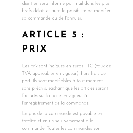
client en sera informé par mail dans les plus
brefs délais et aura la possibilité de modifier
sa commande ou de l’annuler.
ARTICLE 5 :
PRIX
Les prix sont indiqués en euros TTC (taux de
TVA applicables en vigueur), hors frais de
port. Ils sont modifiables à tout moment
sans préavis, sachant que les articles seront
facturés sur la base en vigueur à
l’enregistrement de la commande.
Le prix de la commande est payable en
totalité et en un seul versement à la
commande. Toutes les commandes sont