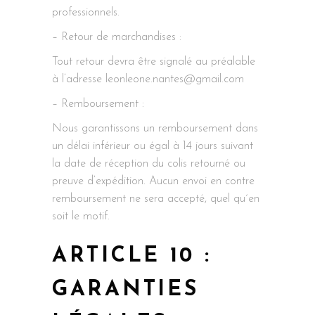
professionnels.
– Retour de marchandises :
Tout retour devra être signalé au préalable
à l’adresse leonleone.nantes@gmail.com
– Remboursement :
Nous garantissons un remboursement dans
un délai inférieur ou égal à 14 jours suivant
la date de réception du colis retourné ou
preuve d’expédition. Aucun envoi en contre
remboursement ne sera accepté, quel qu´en
soit le motif.
ARTICLE 10 :
GARANTIES