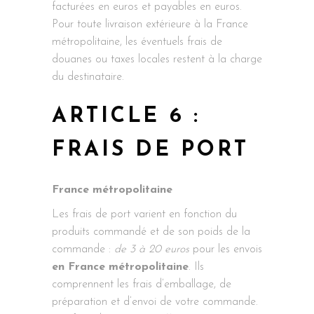
facturées en euros et payables en euros.
Pour toute livraison extérieure à la France
métropolitaine, les éventuels frais de
douanes ou taxes locales restent à la charge
du destinataire.
ARTICLE 6 :
FRAIS DE PORT
France métropolitaine
Les frais de port varient en fonction du
produits commandé et de son poids de la
commande :
de 3 à 20 euros
pour les envois
en France métropolitaine
. Ils
comprennent les frais d’emballage, de
préparation et d’envoi de votre commande.