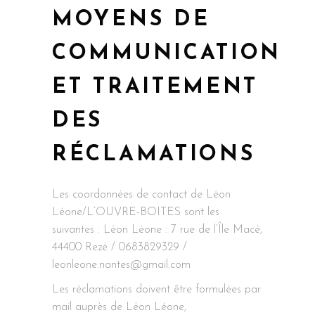
MOYENS DE
COMMUNICATION
ET TRAITEMENT
DES
RÉCLAMATIONS
Les coordonnées de contact de Léon
Léone/L’OUVRE-BOITES sont les
suivantes : Léon Léone : 7 rue de l’Île Macé,
44400 Rezé / 0683829329 /
leonleone.nantes@gmail.com
Les réclamations doivent être formulées par
mail auprès de Léon Léone,