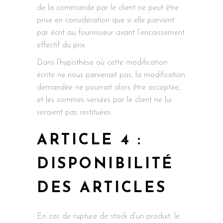
de la commande par le client ne peut être
prise en considération que si elle parvient
par écrit au fournisseur avant l’encaissement
effectif du prix.
Dans l’hypothèse où cette modification
écrite ne nous parvenait pas, la modification
demandée ne pourrait alors être acceptée,
et les sommes versées par le client ne lui
seraient pas restituées.
ARTICLE 4 :
DISPONIBILITÉ
DES ARTICLES
En cas de rupture de stock d’un produit, le