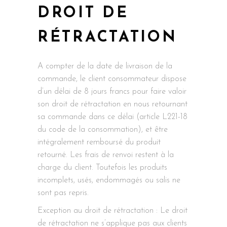
DROIT DE
RÉTRACTATION
A compter de la date de livraison de la
commande, le client consommateur dispose
d’un délai de 8 jours francs pour faire valoir
son droit de rétractation en nous retournant
sa commande dans ce délai (article L221-18
du code de la consommation), et être
intégralement remboursé du produit
retourné. Les frais de renvoi restent à la
charge du client. Toutefois les produits
incomplets, usés, endommagés ou salis ne
sont pas repris.
Exception au droit de rétractation : Le droit
de rétractation ne s’applique pas aux clients