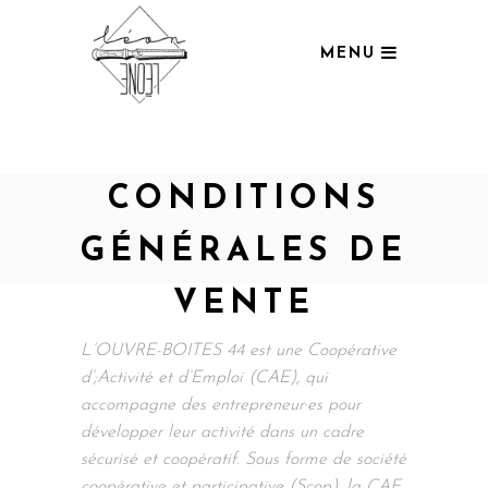
MENU
CONDITIONS
GÉNÉRALES DE
VENTE
L’OUVRE-BOITES 44 est une Coopérative
d’;Activité et d’Emploi (CAE), qui
accompagne des entrepreneur·es pour
développer leur activité dans un cadre
sécurisé et coopératif. Sous forme de société
coopérative et participative (Scop), la CAE