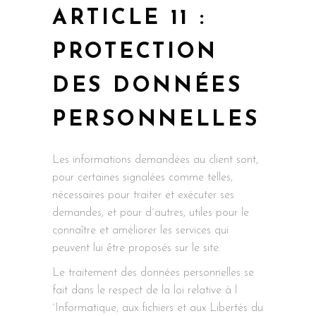
ARTICLE 11 :
PROTECTION
DES DONNÉES
PERSONNELLES
Les informations demandées au client sont,
pour certaines signalées comme telles,
nécessaires pour traiter et exécuter ses
demandes, et pour d´autres, utiles pour le
connaître et améliorer les services qui
peuvent lui être proposés sur le site.
Le traitement des données personnelles se
fait dans le respect de la loi relative à l
´Informatique, aux fichiers et aux Libertés du