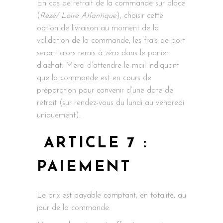
En cas de retrait de la commande sur place
(
Rezé/ Loire Atlantique
), choisir cette
option de livraison au moment de la
validation de la commande, les frais de port
seront alors remis à zéro dans le panier
d’achat. Merci d’attendre le mail indiquant
que la commande est en cours de
préparation pour convenir d’une date de
retrait (sur rendez-vous du lundi au vendredi
uniquement).
ARTICLE 7 :
PAIEMENT
Le prix est payable comptant, en totalité, au
jour de la commande.